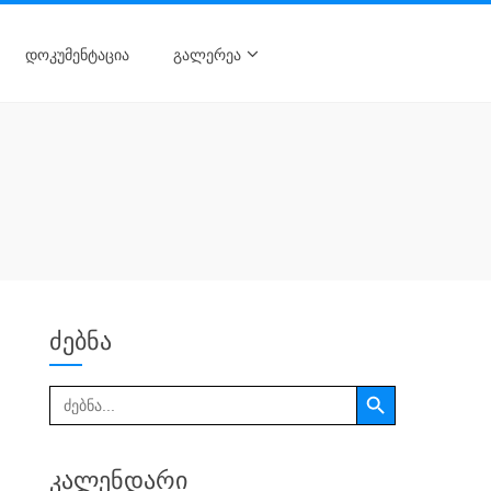
ᲓᲝᲙᲣᲛᲔᲜᲢᲐᲪᲘᲐ
ᲒᲐᲚᲔᲠᲔᲐ
ძებნა
კალენდარი